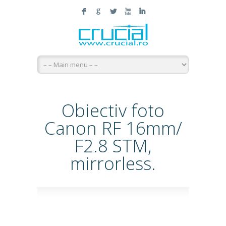
F
G
L
X
I
Obiectiv foto
Canon RF 16mm/
F2.8 STM,
mirrorless.