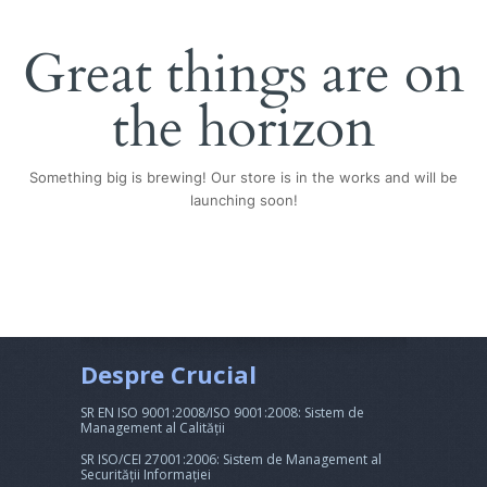
Great things are on
the horizon
Something big is brewing! Our store is in the works and will be
launching soon!
Despre Crucial
SR EN ISO 9001:2008/ISO 9001:2008: Sistem de
Management al Calității
SR ISO/CEI 27001:2006: Sistem de Management al
Securității Informației