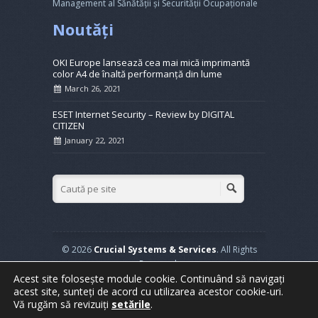
Management al Sănătății și Securității Ocupaționale
Noutăți
OKI Europe lansează cea mai mică imprimantă
color A4 de înaltă performanță din lume
March 26, 2021
ESET Internet Security – Review by DIGITAL
CITIZEN
January 22, 2021
© 2026
Crucial Systems & Services
. All Rights
Reserved.
Acest site folosește module cookie. Continuând să navigați
Powered by
WordPress
. Created by
Muffin group
acest site, sunteți de acord cu utilizarea acestor cookie-uri.
Vă rugăm să revizuiți
setările
.
Home
Soluții Business
Service
Datacenter