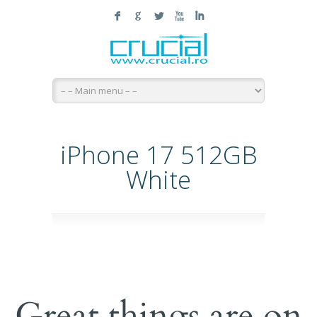
F
G
L
X
I
iPhone 17 512GB
White
Great things are on