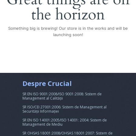
the horizon
Something big is brewing! Our store is in the works and will be
launching soon!
Despre Crucial
SR EN ISO 9001:2008/ISO 9001:2008: Sistem de
Management al Calității
SR ISO/CEI 27001:2006: Sistem de Management al
Securității Informației
SR EN ISO 14001:2005/ISO 14001: 2004: Sistem de
Management de Mediu
SR OHSAS 18001:2008/OHSAS 18001:2007: Sistem de