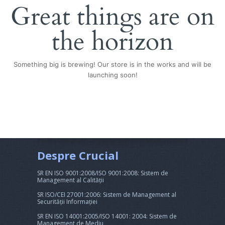
Great things are on
the horizon
Something big is brewing! Our store is in the works and will be
launching soon!
Despre Crucial
SR EN ISO 9001:2008/ISO 9001:2008: Sistem de
Management al Calității
SR ISO/CEI 27001:2006: Sistem de Management al
Securității Informației
SR EN ISO 14001:2005/ISO 14001: 2004: Sistem de
Management de Mediu