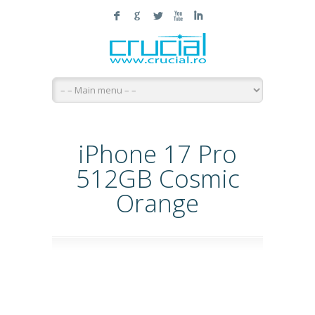
F
G
L
X
I
iPhone 17 Pro
512GB Cosmic
Orange