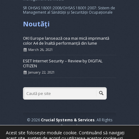
SR OHSAS 18001:2008/OHSAS 18001:2007: Sistem de
Management al Sănătății și Securității Ocupaționale
Noutăți
OKI Europe lansează cea mai mică imprimantă
color A4 de înaltă performanță din lume
March 26, 2021
ESET Internet Security – Review by DIGITAL
CITIZEN
January 22, 2021
© 2026
Crucial Systems & Services
. All Rights
Reserved.
Acest site folosește module cookie. Continuând să navigați
Powered by
WordPress
. Created by
Muffin group
acest site, sunteți de acord cu utilizarea acestor cookie-uri.