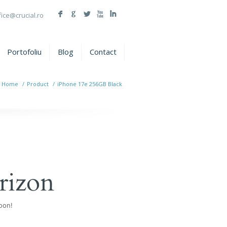
F
G
L
X
I
fice@crucial.ro
Portofoliu
Blog
Contact
Home
/
Product
/
iPhone 17e 256GB Black
rizon
oon!