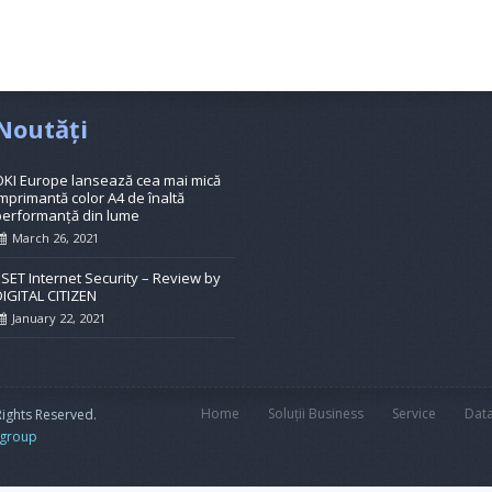
Noutăți
OKI Europe lansează cea mai mică
mprimantă color A4 de înaltă
performanță din lume
March 26, 2021
ESET Internet Security – Review by
DIGITAL CITIZEN
January 22, 2021
Home
Soluții Business
Service
Dat
 Rights Reserved.
 group