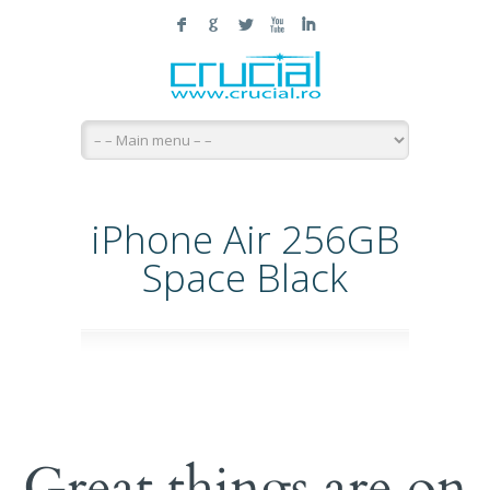
F
G
L
X
I
iPhone Air 256GB
Space Black
Great things are on