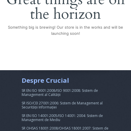
the horizon
Something big is brewing! Our store is in the works and will be
launching soon!
Despre Crucial
SR EN ISO 9001:2008/ISO 9001:2008: Sistem de
Management al Calității
SR ISO/CEI 27001:2006: Sistem de Management al
Securității Informației
SR EN ISO 14001:2005/ISO 14001: 2004: Sistem de
Management de Mediu
SR OHSAS 18001:2008/OHSAS 18001:2007: Sistem de