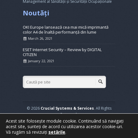
Management al Sănătății și Securității Ocupaționale
Noutăți
OKI Europe lansează cea mai mică imprimantă
color A4 de înaltă performanță din lume
March 26, 2021
ESET Internet Security – Review by DIGITAL
CITIZEN
January 22, 2021
© 2026
Crucial Systems & Services
. All Rights
Reserved.
Acest site folosește module cookie. Continuând să navigați
Powered by
WordPress
. Created by
Muffin group
acest site, sunteți de acord cu utilizarea acestor cookie-uri.
Vă rugăm să revizuiți
setările
.
Home
Soluții Business
Service
Datacenter