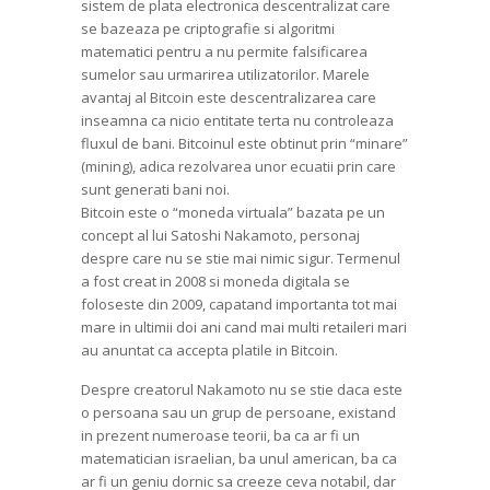
sistem de plata electronica descentralizat care
se bazeaza pe criptografie si algoritmi
matematici pentru a nu permite falsificarea
sumelor sau urmarirea utilizatorilor. Marele
avantaj al Bitcoin este descentralizarea care
inseamna ca nicio entitate terta nu controleaza
fluxul de bani. Bitcoinul este obtinut prin “minare”
(mining), adica rezolvarea unor ecuatii prin care
sunt generati bani noi.
Bitcoin este o “moneda virtuala” bazata pe un
concept al lui Satoshi Nakamoto, personaj
despre care nu se stie mai nimic sigur. Termenul
a fost creat in 2008 si moneda digitala se
foloseste din 2009, capatand importanta tot mai
mare in ultimii doi ani cand mai multi retaileri mari
au anuntat ca accepta platile in Bitcoin.
Despre creatorul Nakamoto nu se stie daca este
o persoana sau un grup de persoane, existand
in prezent numeroase teorii, ba ca ar fi un
matematician israelian, ba unul american, ba ca
ar fi un geniu dornic sa creeze ceva notabil, dar