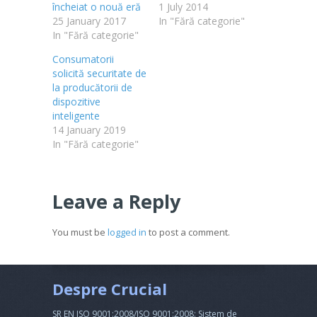
încheiat o nouă eră
1 July 2014
25 January 2017
In "Fără categorie"
In "Fără categorie"
Consumatorii
solicită securitate de
la producătorii de
dispozitive
inteligente
14 January 2019
In "Fără categorie"
Leave a Reply
You must be
logged in
to post a comment.
Despre Crucial
SR EN ISO 9001:2008/ISO 9001:2008: Sistem de