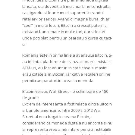
fiindca, desi Bitcoin nu e prima moneda digitala
lansata, s-a dovedit a fi mult mai bine construita,
castigandu-si foarte multi suporteri in randul
retailer-ilor seriosi. Avand o imagine buna, chiar
“cool” in multe locuri, Bitcoin a crescut puternic,
existand bancomate in multe tari, dar si locuri
unde poti plati pentru un ceai sau o cursa cu taxi-
ul.
Romania este in prima linie a avansului Bitcoin. S-
au infiintat platforme de tranzactionare, exista si
ATM-uri, au fost anunturi in care case si masini
erau cotate si in Bitcoin, iar cativa retaileri online
permit cumparaturi in aceasta moneda.
Bitcoin versus Wall Street – o schimbare de 180
de grade
Extrem de interesanta a fost relatia dintre Bitcoin
si bancile americane. Intre 2009 si 2012 Wall
Street-ul nu a bagat in seama Bitcoin,
considerand ca moneda digitala nu ar conta si nu
ar reprezenta vreo amenintare pentru institutiile