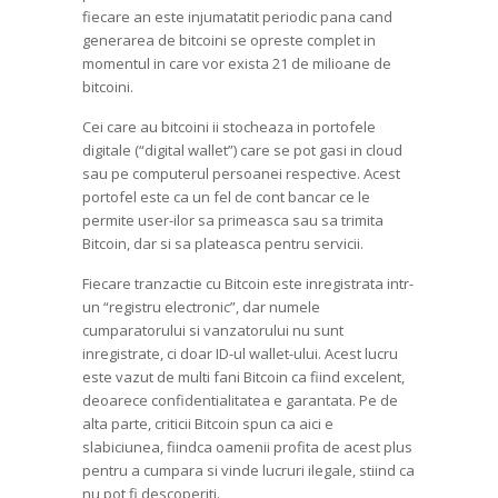
fiecare an este injumatatit periodic pana cand
generarea de bitcoini se opreste complet in
momentul in care vor exista 21 de milioane de
bitcoini.
Cei care au bitcoini ii stocheaza in portofele
digitale (“digital wallet”) care se pot gasi in cloud
sau pe computerul persoanei respective. Acest
portofel este ca un fel de cont bancar ce le
permite user-ilor sa primeasca sau sa trimita
Bitcoin, dar si sa plateasca pentru servicii.
Fiecare tranzactie cu Bitcoin este inregistrata intr-
un “registru electronic”, dar numele
cumparatorului si vanzatorului nu sunt
inregistrate, ci doar ID-ul wallet-ului. Acest lucru
este vazut de multi fani Bitcoin ca fiind excelent,
deoarece confidentialitatea e garantata. Pe de
alta parte, criticii Bitcoin spun ca aici e
slabiciunea, fiindca oamenii profita de acest plus
pentru a cumpara si vinde lucruri ilegale, stiind ca
nu pot fi descoperiti.