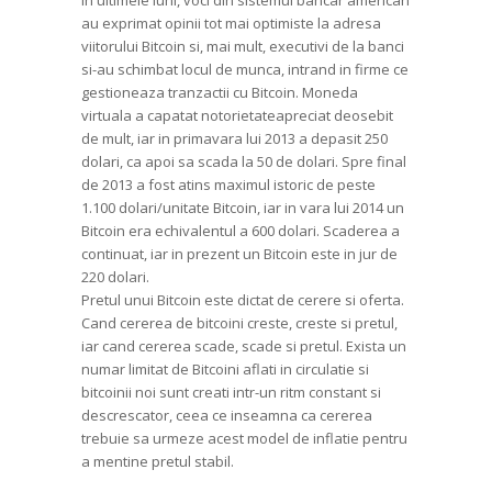
In ultimele luni, voci din sistemul bancar american
au exprimat opinii tot mai optimiste la adresa
viitorului Bitcoin si, mai mult, executivi de la banci
si-au schimbat locul de munca, intrand in firme ce
gestioneaza tranzactii cu Bitcoin. Moneda
virtuala a capatat notorietateapreciat deosebit
de mult, iar in primavara lui 2013 a depasit 250
dolari, ca apoi sa scada la 50 de dolari. Spre final
de 2013 a fost atins maximul istoric de peste
1.100 dolari/unitate Bitcoin, iar in vara lui 2014 un
Bitcoin era echivalentul a 600 dolari. Scaderea a
continuat, iar in prezent un Bitcoin este in jur de
220 dolari.
Pretul unui Bitcoin este dictat de cerere si oferta.
Cand cererea de bitcoini creste, creste si pretul,
iar cand cererea scade, scade si pretul. Exista un
numar limitat de Bitcoini aflati in circulatie si
bitcoinii noi sunt creati intr-un ritm constant si
descrescator, ceea ce inseamna ca cererea
trebuie sa urmeze acest model de inflatie pentru
a mentine pretul stabil.