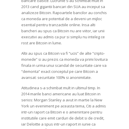
bancare clasice. Lucrurile s-au schimbat mult in
2013 cand gigantii bancari din SUA au inceput sa
analizeze Bitcoin. Rapoartele bancilor au conchis
ca moneda are potential de a deveni un mijloc
esential pentru tranzactiile online. Insa alti
bancheri au spus ca Bitcoin nu are viitor, iar unii
executivi au admis ca pur si simplu nu inteleg ce
rost are Bitcoin in lume.
Altii au spus ca Bitcoin va fi “ucis” de alte “cripto-
monede” si au prezis ca moneda va primi lovitura
finala in urma unui scandal de securitate care va
“demonta” exact conceptul pe care Bitcoin a
avansat: securitate 100% si anonimitate.
Atitudinea s-a schimbat mult in ultimul timp. In
2014 marile banci americane au luat Bitcoin in
serios: Morgan Stanley a avut in martie la New
York un eveniment pe aceasta tema, Citi a admis
intr-un raport ca Bitcoin e o amenintare pentru
institutiile care emit carduri de debit si de credit,
iar Deloitte a spus intr-un raport in iunie ca