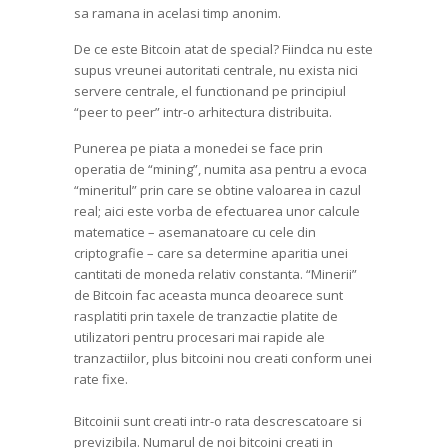
sa ramana in acelasi timp anonim.
De ce este Bitcoin atat de special? Fiindca nu este
supus vreunei autoritati centrale, nu exista nici
servere centrale, el functionand pe principiul
“peer to peer” intr-o arhitectura distribuita.
Punerea pe piata a monedei se face prin
operatia de “mining”, numita asa pentru a evoca
“mineritul” prin care se obtine valoarea in cazul
real; aici este vorba de efectuarea unor calcule
matematice – asemanatoare cu cele din
criptografie – care sa determine aparitia unei
cantitati de moneda relativ constanta. “Minerii”
de Bitcoin fac aceasta munca deoarece sunt
rasplatiti prin taxele de tranzactie platite de
utilizatori pentru procesari mai rapide ale
tranzactiilor, plus bitcoini nou creati conform unei
rate fixe.
Bitcoinii sunt creati intr-o rata descrescatoare si
previzibila. Numarul de noi bitcoini creati in