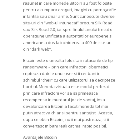
rasunet in care monede Bitcoin au fost folosite
pentru a cumpara droguri, imagini cu pornografie
infantila sau chiar arme. Sunt cunoscute diverse
site-uri din “web-ul intunecat” precum Silk Road
sau Silk Road 2.0, iar spre finalul anului trecut o
operatiune unificata a autoritatilor europene si
americane a dus la inchiderea a 400 de site-uri
din “dark web”.
Bitcoin este o unealta folosita in atacurile de tip
ransomware – prin care infractorii cibernetici
cripteaza datele unui user si ii cer bani in
schimbul “cheii” cu care utilizatorul sa decripteze
hard-ul. Moneda virtuala este modul preferat
prin care infractorii vor sa isi primeasca
recompensa in murdarul joc de santaj, insa
devalorizarea Bitcoin a facut moneda tot mai
putin atractiva chiar si pentru santajisti. Acestia,
dupa ce obtin Bitcoini, nu ii mai pastreaza, ci ii
convertesc in bani reali cat mai rapid posibil.
Avantajele Bitcoin