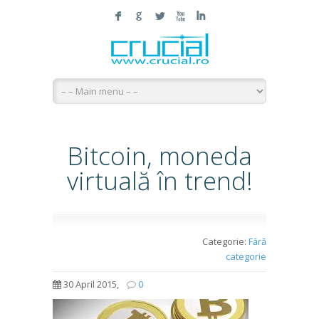
F
G
L
X
I
Bitcoin, moneda
virtuală în trend!
Categorie:
Fără
categorie
30 April 2015,
0