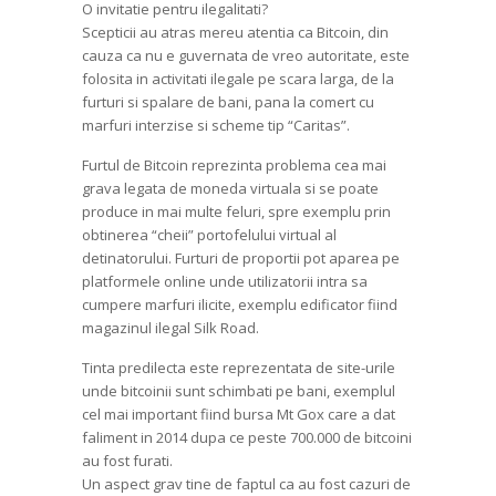
O invitatie pentru ilegalitati?
Scepticii au atras mereu atentia ca Bitcoin, din
cauza ca nu e guvernata de vreo autoritate, este
folosita in activitati ilegale pe scara larga, de la
furturi si spalare de bani, pana la comert cu
marfuri interzise si scheme tip “Caritas”.
Furtul de Bitcoin reprezinta problema cea mai
grava legata de moneda virtuala si se poate
produce in mai multe feluri, spre exemplu prin
obtinerea “cheii” portofelului virtual al
detinatorului. Furturi de proportii pot aparea pe
platformele online unde utilizatorii intra sa
cumpere marfuri ilicite, exemplu edificator fiind
magazinul ilegal Silk Road.
Tinta predilecta este reprezentata de site-urile
unde bitcoinii sunt schimbati pe bani, exemplul
cel mai important fiind bursa Mt Gox care a dat
faliment in 2014 dupa ce peste 700.000 de bitcoini
au fost furati.
Un aspect grav tine de faptul ca au fost cazuri de