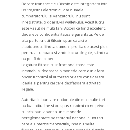
Fiecare tranzactie cu Bitcoin este inregistrata intr-
un “registru electronic”, dar numele
cumparatorului si vanzatorului nu sunt
inregistrate, ci doar ID-ul wallet-ului. Acest lucru
este vazut de multi fani Bitcoin ca fiind excelent,
deoarece confidentialitatea e garantata. Pe de
alta parte, criticii Bitcoin spun ca aici e
slabiciunea, fiindca oamenii profita de acest plus
pentru a cumpara si vinde lucruri ilegale, stiind ca
nu pot fi descoperiti.
Legatura Bitcoin cu infractionalitatea este
inevitabila, deoarece o moneda care e in afara
oricarui control al autoritatilor este considerata
ideala si pentru cei care desfasoara activitati
ilegale.
Autoritatile bancare nationale din mai multe tari
au luat atitudine si au spus raspicat ca nu privesc
cu ochi buni aparitia unei monede
nereglementate pe teritoriul national. Sunt tari
care au interzis tranzactiile, insa nu multe,