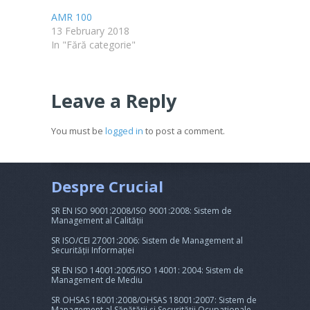
AMR 100
13 February 2018
In "Fără categorie"
Leave a Reply
You must be
logged in
to post a comment.
Despre Crucial
SR EN ISO 9001:2008/ISO 9001:2008: Sistem de
Management al Calității
SR ISO/CEI 27001:2006: Sistem de Management al
Securității Informației
SR EN ISO 14001:2005/ISO 14001: 2004: Sistem de
Management de Mediu
SR OHSAS 18001:2008/OHSAS 18001:2007: Sistem de
Management al Sănătății și Securității Ocupaționale