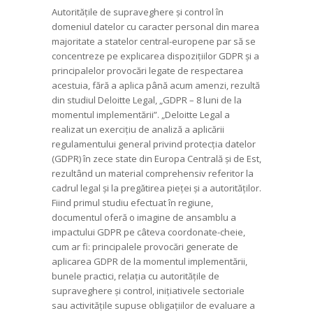
Autoritățile de supraveghere și control în
domeniul datelor cu caracter personal din marea
majoritate a statelor central-europene par să se
concentreze pe explicarea dispozițiilor GDPR și a
principalelor provocări legate de respectarea
acestuia, fără a aplica până acum amenzi, rezultă
din studiul Deloitte Legal, „GDPR – 8 luni de la
momentul implementării”. „Deloitte Legal a
realizat un exercițiu de analiză a aplicării
regulamentului general privind protecția datelor
(GDPR) în zece state din Europa Centrală și de Est,
rezultând un material comprehensiv referitor la
cadrul legal și la pregătirea pieței și a autorităților.
Fiind primul studiu efectuat în regiune,
documentul oferă o imagine de ansamblu a
impactului GDPR pe câteva coordonate-cheie,
cum ar fi: principalele provocări generate de
aplicarea GDPR de la momentul implementării,
bunele practici, relația cu autoritățile de
supraveghere și control, inițiativele sectoriale
sau activitățile supuse obligațiilor de evaluare a