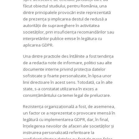
făcut obiectul studiului, pentru România, una
dintre principalele provocări este reprezentată
de prezența și implicarea destul de redusă a
autorității de supraveghere în activitatea
societăților, prin insuficiența recomandărilor sau
interpretărilor publice emise în legătura cu
aplicarea GDPR.
Una dintre practicile des întâlnite a fost tendința
de a redacta note de informare, politici sau alte
documente interne privind protecția datelor
sofisticate și foarte personalizate, în lipsa unor
linii directoare în acest sens. Totodată, ca în alte
state, s-a constatat utilizarea în exces a
consimțământului ca temei legal de prelucrare.
Rezistența organizațională a fost, de asemenea,
un factor ce a reprezentat o provocare imensă în
legătură cu implementarea GDPR, dar, în final,
înțelegerea nevoilor de afaceri ale societăților și
instruirea personalizată referitoare la
confidențialitatea datelor au fost de mare folos