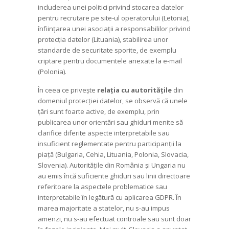
includerea unei politici privind stocarea datelor
pentru recrutare pe site-ul operatorului (Letonia),
înființarea unei asociații a responsabililor privind
protecția datelor (Lituania), stabilirea unor
standarde de securitate sporite, de exemplu
criptare pentru documentele anexate la e-mail
(Polonia).
În ceea ce privește
relația cu autoritățile
din
domeniul protecției datelor, se observă că unele
țări sunt foarte active, de exemplu, prin
publicarea unor orientări sau ghiduri menite să
clarifice diferite aspecte interpretabile sau
insuficient reglementate pentru participanții la
piață (Bulgaria, Cehia, Lituania, Polonia, Slovacia,
Slovenia). Autoritățile din România și Ungaria nu
au emis încă suficiente ghiduri sau linii directoare
referitoare la aspectele problematice sau
interpretabile în legătură cu aplicarea GDPR. În
marea majoritate a statelor, nu s-au impus
amenzi, nu s-au efectuat controale sau sunt doar