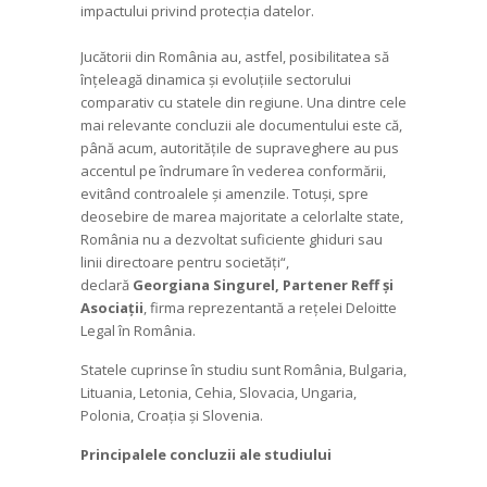
impactului privind protecția datelor.
Jucătorii din România au, astfel, posibilitatea să
înțeleagă dinamica și evoluțiile sectorului
comparativ cu statele din regiune. Una dintre cele
mai relevante concluzii ale documentului este că,
până acum, autoritățile de supraveghere au pus
accentul pe îndrumare în vederea conformării,
evitând controalele și amenzile. Totuși, spre
deosebire de marea majoritate a celorlalte state,
România nu a dezvoltat suficiente ghiduri sau
linii directoare pentru societăți“,
declară
Georgiana Singurel, Partener Reff și
Asociații
, firma reprezentantă a rețelei Deloitte
Legal în România.
Statele cuprinse în studiu sunt România, Bulgaria,
Lituania, Letonia, Cehia, Slovacia, Ungaria,
Polonia, Croația și Slovenia.
Principalele concluzii ale studiului