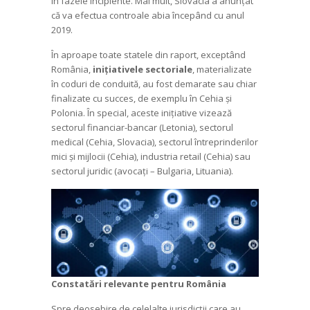
în fazele incipiente. Mai mult, Slovacia a anunțat
că va efectua controale abia începând cu anul
2019.
În aproape toate statele din raport, exceptând
România,
inițiativele sectoriale
, materializate
în coduri de conduită, au fost demarate sau chiar
finalizate cu succes, de exemplu în Cehia și
Polonia. În special, aceste inițiative vizează
sectorul financiar-bancar (Letonia), sectorul
medical (Cehia, Slovacia), sectorul întreprinderilor
mici și mijlocii (Cehia), industria retail (Cehia) sau
sectorul juridic (avocați – Bulgaria, Lituania).
Constatări relevante pentru România
Spre deosebire de celelalte jurisdicții care au