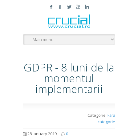
F
G
L
X
I
GDPR - 8 luni de la
momentul
implementarii
Categorie:
Fără
categorie
28 January 2019,
0