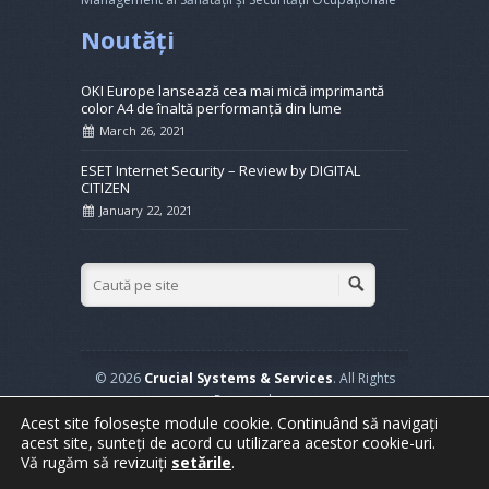
Noutăți
OKI Europe lansează cea mai mică imprimantă
color A4 de înaltă performanță din lume
March 26, 2021
ESET Internet Security – Review by DIGITAL
CITIZEN
January 22, 2021
© 2026
Crucial Systems & Services
. All Rights
Reserved.
Powered by
WordPress
. Created by
Muffin group
Acest site folosește module cookie. Continuând să navigați
acest site, sunteți de acord cu utilizarea acestor cookie-uri.
Vă rugăm să revizuiți
setările
.
Home
Soluții Business
Service
Datacenter