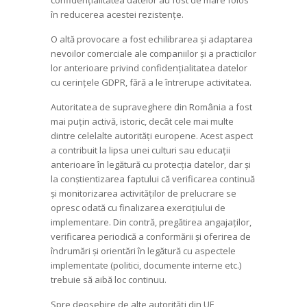
în reducerea acestei rezistențe.
O altă provocare a fost echilibrarea și adaptarea
nevoilor comerciale ale companiilor și a practicilor
lor anterioare privind confidențialitatea datelor
cu cerințele GDPR, fără a le întrerupe activitatea.
Autoritatea de supraveghere din România a fost
mai puțin activă, istoric, decât cele mai multe
dintre celelalte autorități europene. Acest aspect
a contribuit la lipsa unei culturi sau educații
anterioare în legătură cu protecția datelor, dar și
la conștientizarea faptului că verificarea continuă
și monitorizarea activităților de prelucrare se
opresc odată cu finalizarea exercițiului de
implementare. Din contră, pregătirea angajaților,
verificarea periodică a conformării și oferirea de
îndrumări și orientări în legătură cu aspectele
implementate (politici, documente interne etc.)
trebuie să aibă loc continuu.
Spre deosebire de alte autorități din UE,