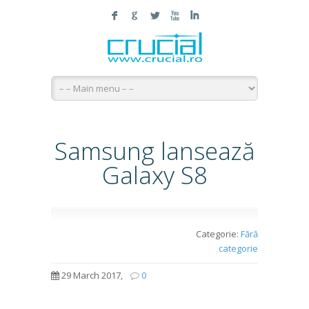
F
G
L
X
I
Samsung lansează
Galaxy S8
Categorie:
Fără
categorie
29 March 2017,
0