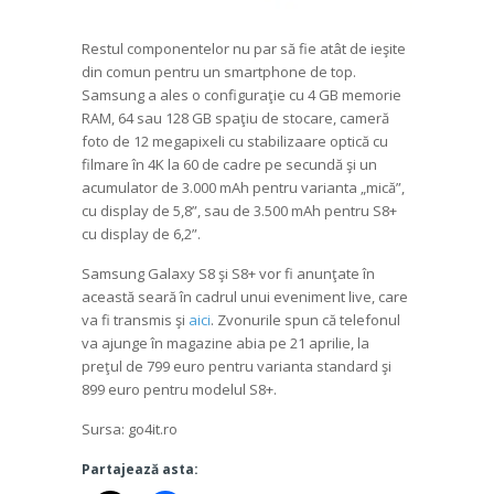
Restul componentelor nu par să fie atât de ieşite
din comun pentru un smartphone de top.
Samsung a ales o configuraţie cu 4 GB memorie
RAM, 64 sau 128 GB spaţiu de stocare, cameră
foto de 12 megapixeli cu stabilizaare optică cu
filmare în 4K la 60 de cadre pe secundă şi un
acumulator de 3.000 mAh pentru varianta „mică”,
cu display de 5,8”, sau de 3.500 mAh pentru S8+
cu display de 6,2”.
Samsung Galaxy S8 şi S8+ vor fi anunţate în
această seară în cadrul unui eveniment live, care
va fi transmis şi
aici
. Zvonurile spun că telefonul
va ajunge în magazine abia pe 21 aprilie, la
preţul de 799 euro pentru varianta standard şi
899 euro pentru modelul S8+.
Sursa: go4it.ro
Partajează asta: