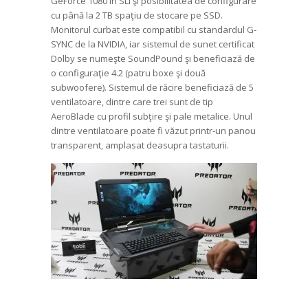
GeForce 1080 în SLi şi posibilitatea de configurare
cu până la 2 TB spaţiu de stocare pe SSD.
Monitorul curbat este compatibil cu standardul G-
SYNC de la NVIDIA, iar sistemul de sunet certificat
Dolby se numeşte SoundPound şi beneficiază de
o configuraţie 4.2 (patru boxe şi două
subwoofere). Sistemul de răcire beneficiază de 5
ventilatoare, dintre care trei sunt de tip
AeroBlade cu profil subţire şi pale metalice. Unul
dintre ventilatoare poate fi văzut printr-un panou
transparent, amplasat deasupra tastaturii.