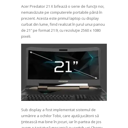
Acer Predator 21 X bifează o serie de funcţii noi,
nemaivăzute pe computerele portabile până în
prezent. Acesta este primul laptop cu display
curbat din lume, fiind realizat în jurul unui panou
de 21″ pe format 21:9, cu rezoluţie 2560 x 1080
pixeli.
Sub display a fost implementat sistemul de
urmărire a ochilor Tobii, care ajută jucătorii să
ţintească mai bine în jocuri, iar în partea de jos
avem o tastatură mecanică cu switch-uri Cherry