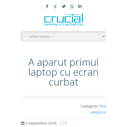
F
G
L
X
I
A aparut primul
laptop cu ecran
curbat
Categorie:
Fără
categorie
2 September 2016,
0