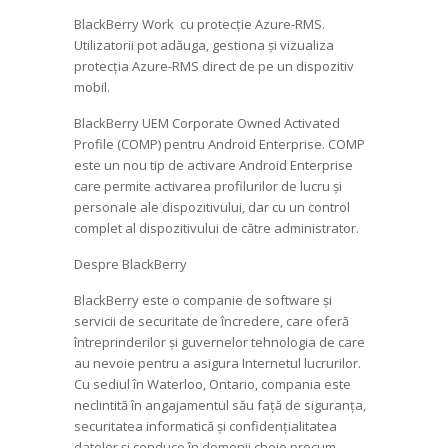
BlackBerry Work cu protecție Azure-RMS.
Utilizatorii pot adăuga, gestiona și vizualiza
protecția Azure-RMS direct de pe un dispozitiv
mobil.
BlackBerry UEM Corporate Owned Activated
Profile (COMP) pentru Android Enterprise. COMP
este un nou tip de activare Android Enterprise
care permite activarea profilurilor de lucru și
personale ale dispozitivului, dar cu un control
complet al dispozitivului de către administrator.
Despre BlackBerry
BlackBerry este o companie de software și
servicii de securitate de încredere, care oferă
întreprinderilor și guvernelor tehnologia de care
au nevoie pentru a asigura Internetul lucrurilor.
Cu sediul în Waterloo, Ontario, compania este
neclintită în angajamentul său față de siguranța,
securitatea informatică și confidențialitatea
datelor și conduce în domenii cheie precum