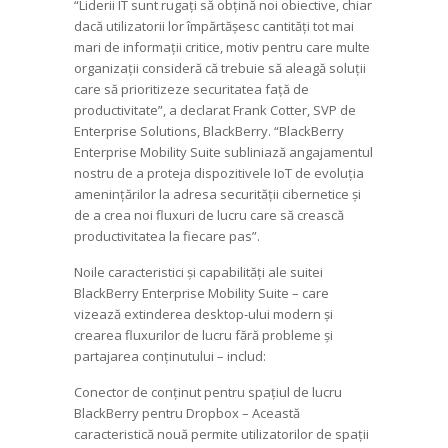
“Liderii IT sunt rugați să obțină noi obiective, chiar
dacă utilizatorii lor împărtășesc cantități tot mai
mari de informații critice, motiv pentru care multe
organizații consideră că trebuie să aleagă soluții
care să prioritizeze securitatea față de
productivitate”, a declarat Frank Cotter, SVP de
Enterprise Solutions, BlackBerry. “BlackBerry
Enterprise Mobility Suite subliniază angajamentul
nostru de a proteja dispozitivele IoT de evoluția
amenințărilor la adresa securității cibernetice și
de a crea noi fluxuri de lucru care să crească
productivitatea la fiecare pas”.
Noile caracteristici și capabilități ale suitei
BlackBerry Enterprise Mobility Suite – care
vizează extinderea desktop-ului modern și
crearea fluxurilor de lucru fără probleme și
partajarea conținutului – includ:
Conector de conținut pentru spațiul de lucru
BlackBerry pentru Dropbox – Această
caracteristică nouă permite utilizatorilor de spații