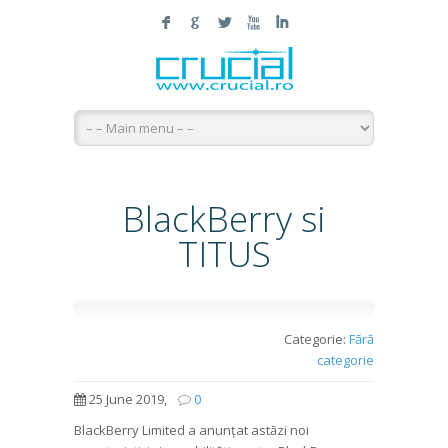
F
G
L
X
I
BlackBerry si
TITUS
Categorie:
Fără
categorie
25 June 2019,
0
BlackBerry Limited a anunțat astăzi noi