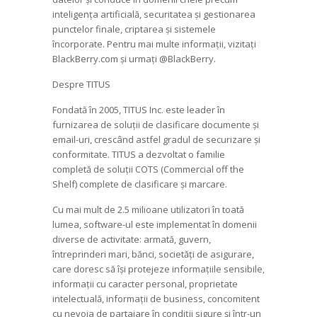
inteligența artificială, securitatea și gestionarea
punctelor finale, criptarea și sistemele
încorporate. Pentru mai multe informații, vizitați
BlackBerry.com și urmați @BlackBerry.
Despre TITUS
Fondată în 2005, TITUS Inc. este leader în
furnizarea de soluții de clasificare documente și
email-uri, crescând astfel gradul de securizare și
conformitate. TITUS a dezvoltat o familie
completă de soluții COTS (Commercial off the
Shelf) complete de clasificare și marcare.
Cu mai mult de 2.5 milioane utilizatori în toată
lumea, software-ul este implementat în domenii
diverse de activitate: armată, guvern,
întreprinderi mari, bănci, societăți de asigurare,
care doresc să își protejeze informațiile sensibile,
informații cu caracter personal, proprietate
intelectuală, informații de business, concomitent
cu nevoia de partajare în condiții sigure și într-un