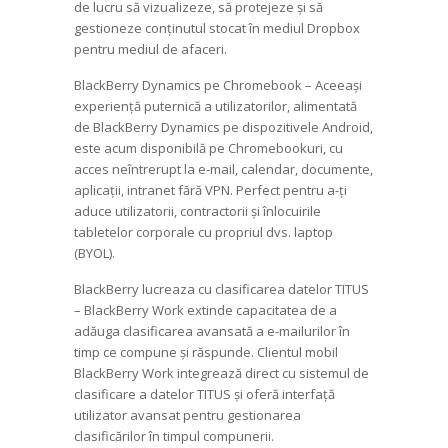
de lucru să vizualizeze, să protejeze și să
gestioneze conținutul stocat în mediul Dropbox
pentru mediul de afaceri.
BlackBerry Dynamics pe Chromebook – Aceeași
experiență puternică a utilizatorilor, alimentată
de BlackBerry Dynamics pe dispozitivele Android,
este acum disponibilă pe Chromebookuri, cu
acces neîntrerupt la e-mail, calendar, documente,
aplicații, intranet fără VPN. Perfect pentru a-ți
aduce utilizatorii, contractorii și înlocuirile
tabletelor corporale cu propriul dvs. laptop
(BYOL).
BlackBerry lucreaza cu clasificarea datelor TITUS
– BlackBerry Work extinde capacitatea de a
adăuga clasificarea avansată a e-mailurilor în
timp ce compune și răspunde. Clientul mobil
BlackBerry Work integrează direct cu sistemul de
clasificare a datelor TITUS și oferă interfață
utilizator avansat pentru gestionarea
clasificărilor în timpul compunerii.