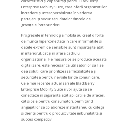
caracteristici și capabilități pentru BlackBerry
Enterprise Mobility Suite, care oferă organizațiilor
încredere și interoperabilitate în vederea
partajării și securizării datelor dincolo de
granițele întreprinderii.
Progresele în tehnologia mobilă au creat o forță
de muncă hiperconectată în care informațiile și
datele extrem de sensibile sunt împărtășite atât
în ​​interiorul, cât și în afara cadrului
organizațional. Pe măsură ce se produce această
digitalizare, este necesar ca utilizatorilor să li se
dea soluții care prioritizează flexibilitatea și
securitatea pentru nevoile lor de comunicare.
Cele mai recente actualizări ale BlackBerry
Enterprise Mobility Suite îi vor ajuta să se
conecteze în siguranță atât aplicațiile de afaceri,
cât și cele pentru consumatori, permițând
angajaților să colaboreze instantaneu cu colegii
și clienții pentru o productivitate îmbunătățită și
succes competitiv.