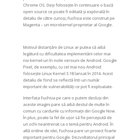
Chrome OS. Deși folosește în continuare o bază
open source ce poate fi editată și explorată în
detaliu de către curioși, Fuchsia este construit pe
Magenta – un microkernel proprietar al Google.
Motivul distanțării de Linux ar putea să aibă
legătură cu dificultatea implementării celor mai
noi kernel-uri în noile versiuni de Android. Google
Pixel, de exemplu, cu cel mai nou Android
folosește Linux Kernel 3.18 lansat în 2014. Acest
detaliu de fond se reflectă într-un număr
important de vulnerabilități ce pot fi exploatate.
Interfața Fuchsia pe care o putem desluși din
aceste imagini pare să aibă destul de multe în
comun cu cardurile cu informații din Google Now.
În plus, poate la fel de ușor să fie percepută de
un ochi neantrenat ca o temă pentru Android. În
altă ordine de idei, Fuchsia pare un proiect foarte
important pentru Google. Dezvoltatorul principal