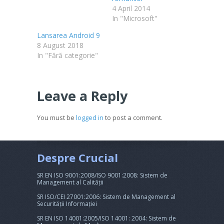
4 April 2014
In "Microsoft"
Lansarea Android 9
8 August 2018
In "Fără categorie"
Leave a Reply
You must be
logged in
to post a comment.
Despre Crucial
SR EN ISO 9001:2008/ISO 9001:2008: Sistem de
Management al Calității
SR ISO/CEI 27001:2006: Sistem de Management al
Securității Informației
SR EN ISO 14001:2005/ISO 14001: 2004: Sistem de