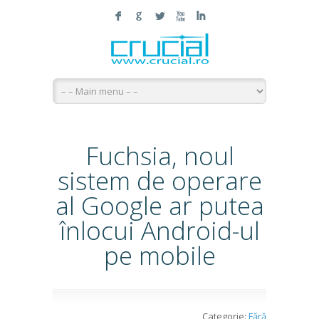
F
G
L
X
I
Fuchsia, noul
sistem de operare
al Google ar putea
înlocui Android-ul
pe mobile
Categorie:
Fără