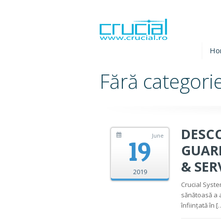
Ho
Fără categori
DESCO
June
19
GUAR
& SER
2019
Crucial Syste
sănătoasă a 
înființată în [