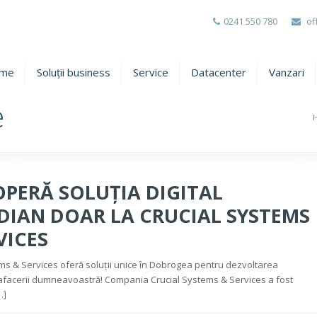
0241 550 780
of
me
Soluții business
Service
Datacenter
Vanzari
e
PERĂ SOLUȚIA DIGITAL
DIAN DOAR LA CRUCIAL SYSTEMS
VICES
ms & Services oferă soluții unice în Dobrogea pentru dezvoltarea
afacerii dumneavoastră! Compania Crucial Systems & Services a fost
…]