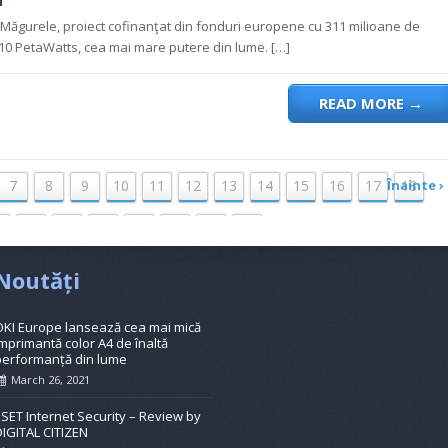
 Măgurele, proiect cofinanţat din fonduri europene cu 311 milioane de
 10 PetaWatts, cea mai mare putere din lume. […]
READ MORE
→
7
8
9
10
11
12
13
14
15
16
17
Înainte ›
18
0
21
22
23
24
25
26
27
Noutăți
OKI Europe lansează cea mai mică
mprimantă color A4 de înaltă
performanță din lume
March 26, 2021
ESET Internet Security – Review by
DIGITAL CITIZEN