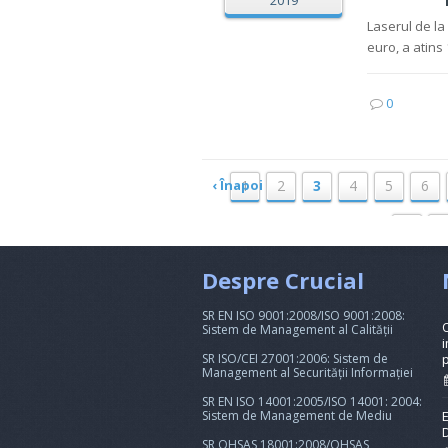
2019
Laserul de la
euro, a atins
0
‹ Înapoi
1
2
3
4
5
6
19
2
Despre Crucial
SR EN ISO 9001:2008/ISO 9001:2008:
Sistem de Management al Calității
i
SR ISO/CEI 27001:2006: Sistem de
Management al Securității Informației
SR EN ISO 14001:2005/ISO 14001: 2004:
Sistem de Management de Mediu
SR OHSAS 18001:2008/OHSAS