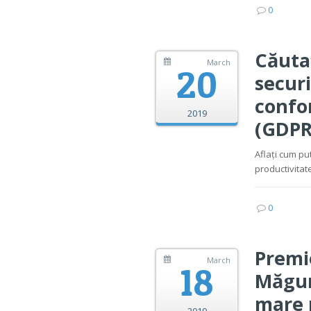
0
Căutaț
March
20
securi
confor
2019
(GDPR 
Aflați cum pu
productivitate
0
Premi
March
18
Măgur
mare 