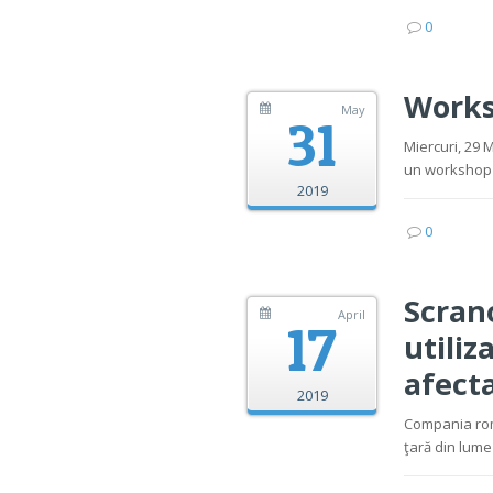
0
Works
May
31
Miercuri, 29 
un workshop 
2019
0
Scran
April
17
utiliz
afect
2019
Compania rom
ţară din lume