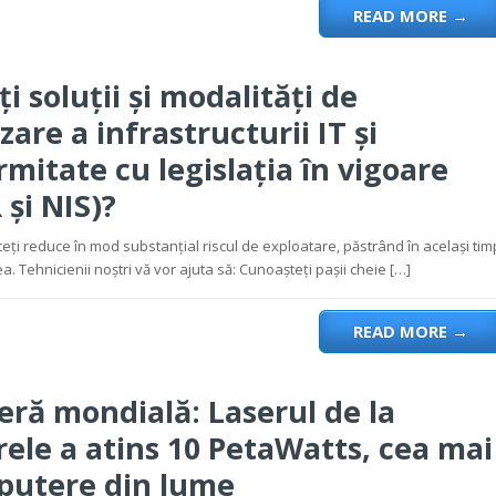
READ MORE
→
i soluții și modalități de
zare a infrastructurii IT și
mitate cu legislația în vigoare
și NIS)?
teți reduce în mod substanțial riscul de exploatare, păstrând în același tim
a. Tehnicienii noștri vă vor ajuta să: Cunoașteți pașii cheie […]
READ MORE
→
eră mondială: Laserul de la
ele a atins 10 PetaWatts, cea mai
putere din lume