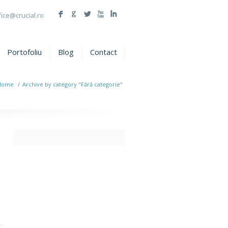
F
G
L
X
I
fice@crucial.ro
Portofoliu
Blog
Contact
Home
/
Archive by category "Fără categorie"